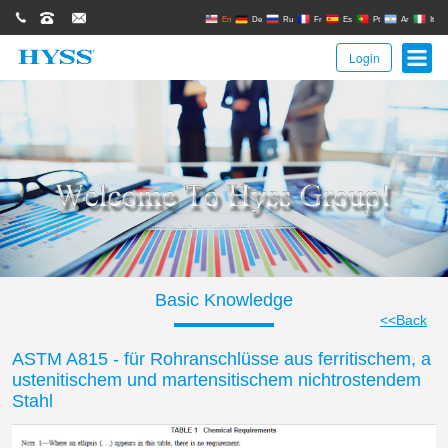
0086(21)62671680
62671061
sales@hyssgroup.com
En
De
Ru
Fr
Es
Pt
Ar
It
Login
Basic Knowledge
<<Back
ASTM A815 - für Rohranschlüsse aus ferritischem, a
ustenitischem und martensitischem nichtrostendem
Stahl